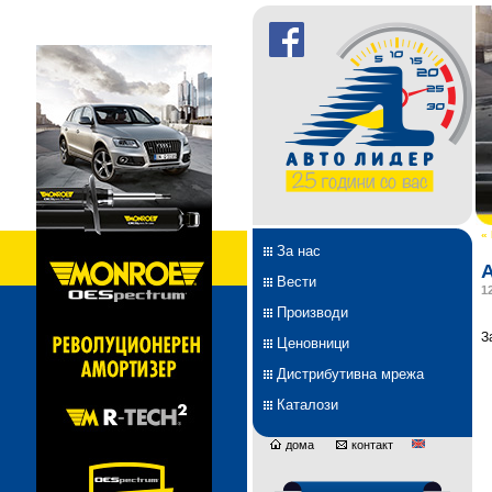
«
За нас
А
Вести
1
Производи
З
Ценовници
Дистрибутивна мрежа
Каталози
дома
контакт