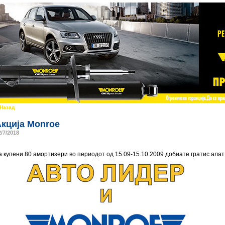
 Назад
кција Monroe
2/7/2018
а купени 80 амортизери во периодот од 15.09-15.10.2009 добиате гратис алат