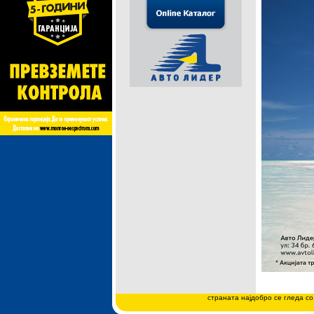
страната најдобро се гледа со 