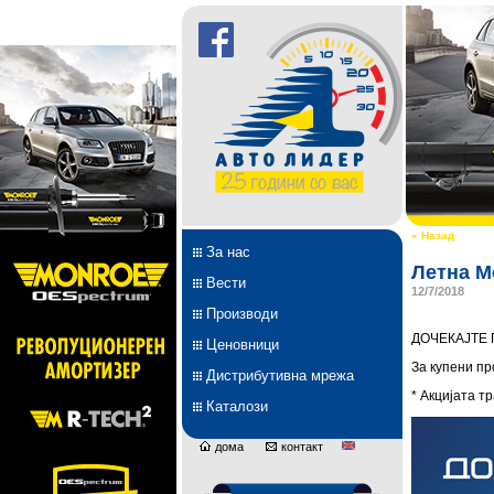
« Назад
За нас
Летна M
Вести
12/7/2018
Производи
ДОЧЕКАЈТЕ 
Ценовници
За купени п
Дистрибутивна мрежа
* Акцијата т
Каталози
дома
контакт