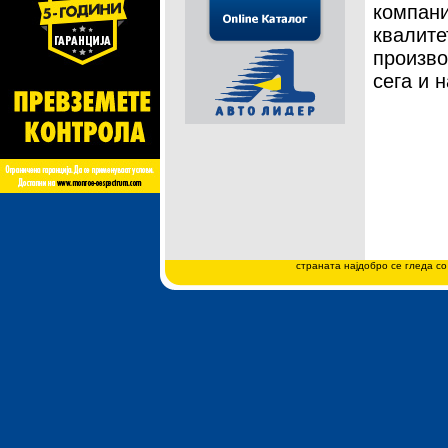
компани
квалите
произво
сега и 
страната најдобро се гледа со 