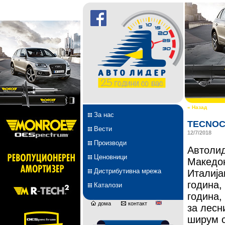
« Назад
За нас
TECNOC
Вести
12/7/2018
Производи
Автолид
Ценовници
Македон
Дистрибутивна мрежа
Италија
година,
Каталози
година,
дома
контакт
за лесн
ширум с