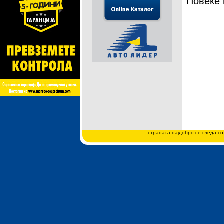
Повеќе
страната најдобро се гледа со 