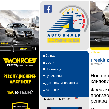
« Назад
За нас
Frenkit
Вести
12/7/2018
Производи
Ново во
Ценовници
клипови
Дистрибутивна мрежа
Френкит
Каталози
произво
дома
контакт
репарат