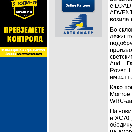
е LOAD-
ADVENTU
возила
Во скло
лежиште
подобру
произво
светски
Audi , D
Rover, 
имаат г
Како по
Monroe 
WRC-ав
Најнови
и XC70 
обедину
на амор