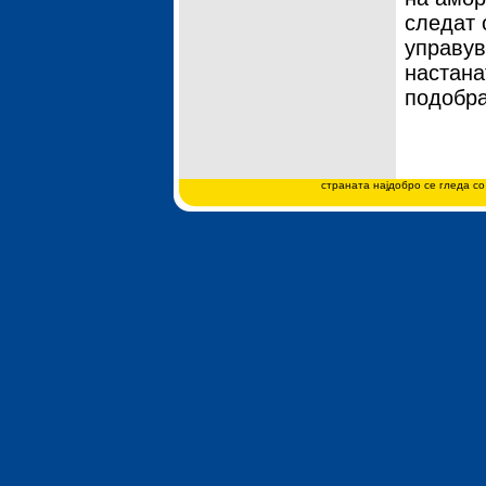
следат 
управув
настана
подобра
страната најдобро се гледа со 