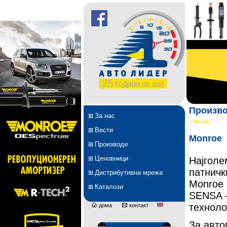
Произв
За нас
« Назад
Вести
Monroe
Производи
Ценовници
Најголе
патничк
Дистрибутивна мрежа
Monroe 
Каталози
SENSA –
техноло
дома
контакт
За авто